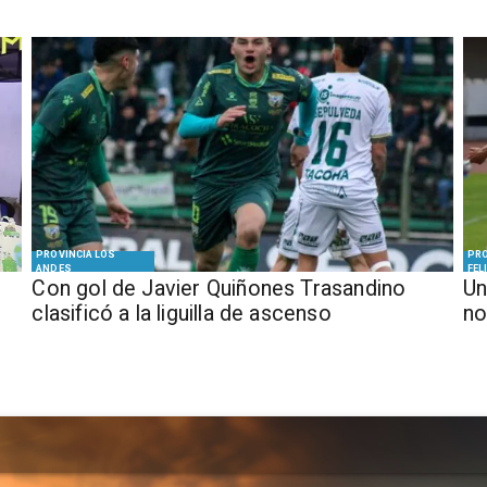
PROVINCIA LOS
PRO
ANDES
FEL
Con gol de Javier Quiñones Trasandino
Un
clasificó a la liguilla de ascenso
no