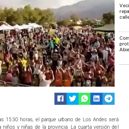
Veci
rep
call
Com
prot
Abie
las 15:30 horas, el parque urbano de Los Andes será
niños y niñas de la provincia. La cuarta versión del