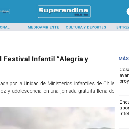
IONAL
MEDIOAMBIENTE
CULTURA Y DEPORTES
ENTRE
 Festival Infantil “Alegría y
MÁS
Cos
avan
proy
zada por la Unidad de Ministerios Infantiles de Chile
ez y adolescencia en una jornada gratuita llena de
Encu
abor
Inte