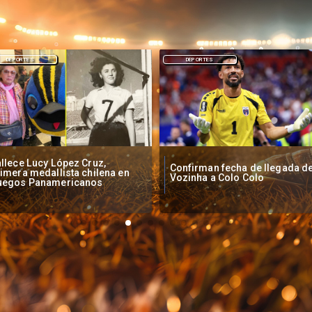
DEPORTES
DEPORTES
Inauguración Juegos
onfirman fecha de llegada de
Centroamericanos y del Carib
ozinha a Colo Colo
Horario y Canal