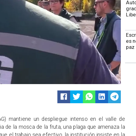
​​Au
grad
Libe
Esc
es 
paz 
AG) mantiene un despliegue intenso en el valle de
ia de la mosca de la fruta, una plaga que amenaza la
ue el trabajo sea efectivo, la institución insiste en la