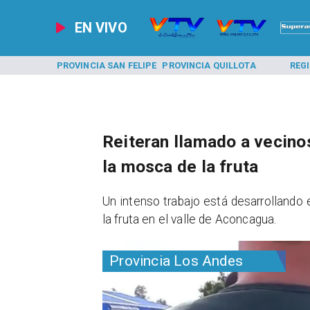
EN VIVO
A LOS ANDES
PROVINCIA SAN FELIPE
PROVINCIA QUILLOTA
REG
Reiteran llamado a vecinos
la mosca de la fruta
​Un intenso trabajo está desarrollando 
la fruta en el valle de Aconcagua.
Provincia Los Andes