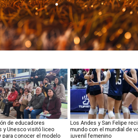
ión de educadores
​​Los Andes y San Felipe rec
 y Unesco visitó liceo
mundo con el mundial de vo
 para conocer el modelo
juvenil femenino