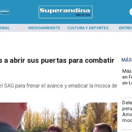
IONAL
MEDIOAMBIENTE
CULTURA Y DEPORTES
ENTRE
 a abrir sus puertas para combatir
MÁS
Más 
en F
en L
el SAG para frenar el avance y erradicar la mosca de
Del
peru
Ama
mod