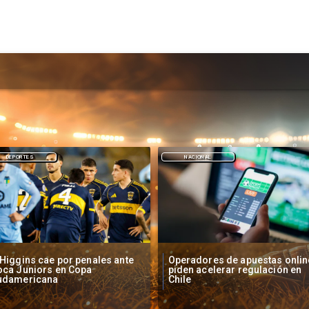
NACIONAL
DEPORTES
peradores de apuestas online
Fallece Lucy López Cruz,
den acelerar regulación en
primera medallista chilena en
ile
Juegos Panamericanos