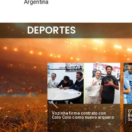
Argentina
DEPORTES
DEPORTES
O'Higgins cae por penales ante
O
ma contrato con
Boca Juniors en Copa
pi
como nuevo arquero
Sudamericana
Ch