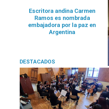
Escritora andina Carmen
Ramos es nombrada
embajadora por la paz en
Argentina
DESTACADOS