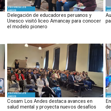
PROVINCIA LOS
PRO
ANDES
AN
Delegación de educadores peruanos y
​​
Unesco visitó liceo Amancay para conocer
pa
el modelo pionero
PROVINCIA LOS
PRO
ANDES
AN
Cosam Los Andes destaca avances en
En
salud mental y proyecta nuevos desafíos
de