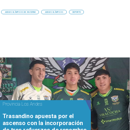
JUEGOS OLÍMPICOS DE INVIERNO
JUEGOS OLÍMPICOS
DEPORTE
Provincia Los Andes
Trasandino apuesta por el
ascenso con la incorporación
de tres refuerzos de renombre