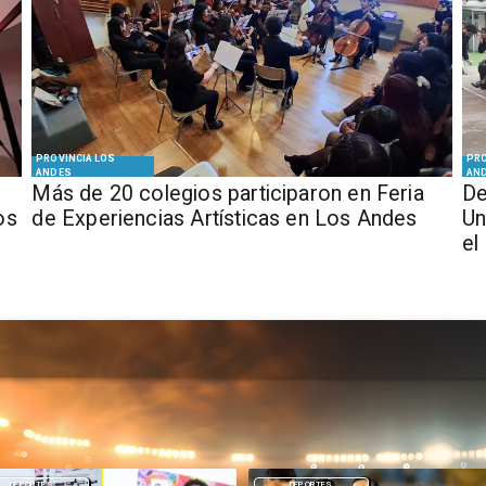
PROVINCIA LOS
PRO
ANDES
AN
Más de 20 colegios participaron en Feria
De
os
de Experiencias Artísticas en Los Andes
Un
el
DEPORTES
NACIONAL