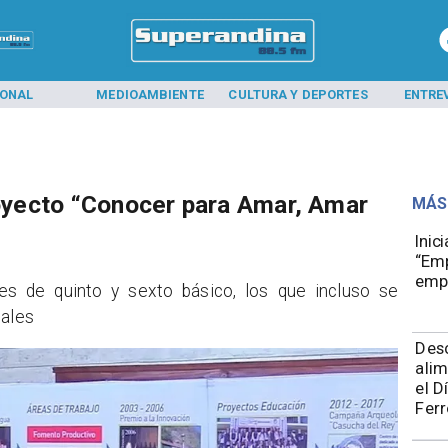
IONAL
MEDIOAMBIENTE
CULTURA Y DEPORTES
ENTRE
royecto “Conocer para Amar, Amar
MÁS
Inic
“Emp
emp
antes de quinto y sexto básico, los que incluso se
iales
Des
alim
el D
Ferr