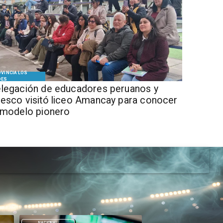
VINCIA LOS
DES
legación de educadores peruanos y
esco visitó liceo Amancay para conocer
 modelo pionero
DEPORTES
DEPORTES