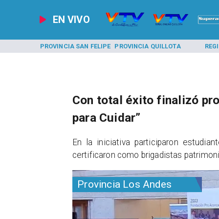
EN VIVO
A LOS ANDES
PROVINCIA SAN FELIPE
PROVINCIA QUILLOTA
REG
Con total éxito finalizó p
para Cuidar”
​En la iniciativa participaron estudi
certificaron como brigadistas patrimon
Provincia Los Andes