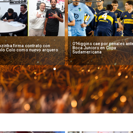
Higgins cae por penales ante
Operadores de apuestas onlin
oca Juniors en Copa
piden acelerar regulación en
udamericana
Chile