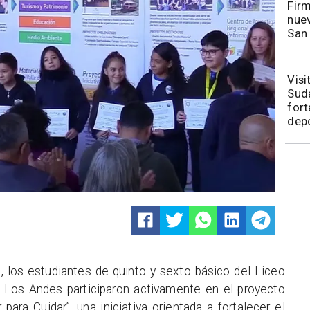
​​Fi
nuev
San
​Vis
Sudá
fort
depo
 los estudiantes de quinto y sexto básico del Liceo
e Los Andes participaron activamente en el proyecto
ara Cuidar”, una iniciativa orientada a fortalecer el