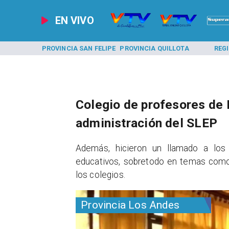
EN VIVO
A LOS ANDES
PROVINCIA SAN FELIPE
PROVINCIA QUILLOTA
REG
Colegio de profesores de 
administración del SLEP
​Además, hicieron un llamado a lo
educativos, sobretodo en temas como 
los colegios.
Provincia Los Andes