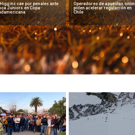
peradores de apuestas online
Fallece Lucy López Cruz,
den acelerar regulación en
primera medallista chilena en
ile
Juegos Panamericanos