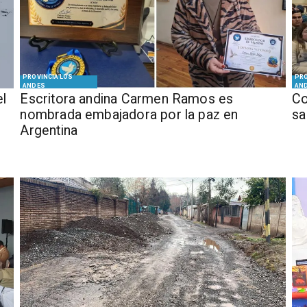
PROVINCIA LOS
PRO
ANDES
AN
el
Escritora andina Carmen Ramos es
Co
nombrada embajadora por la paz en
sa
Argentina