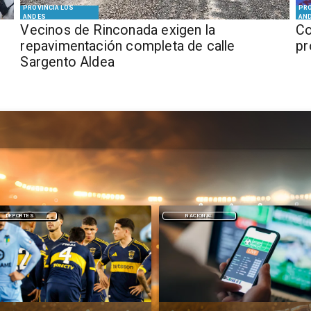
PROVINCIA LOS
PRO
ANDES
AN
Vecinos de Rinconada exigen la
Co
repavimentación completa de calle
pr
Sargento Aldea
NACIONAL
DEPORTES