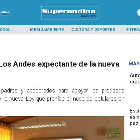
IONAL
MEDIOAMBIENTE
CULTURA Y DEPORTES
ENTRE
Los Andes expectante de la nueva
MÁS
​​Au
grad
s padres y apoderados para apoyar los procesos
la nueva Ley que prohíbe el nudo de celulares en
Esc
es 
paz 