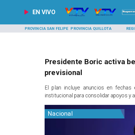
EN VIVO
A LOS ANDES
PROVINCIA SAN FELIPE
PROVINCIA QUILLOTA
REG
Presidente Boric activa b
previsional
El plan incluye anuncios en fechas 
institucional para consolidar apoyos y 
Nacional