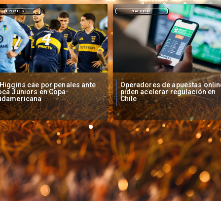
NACIONAL
DEPORTES
peradores de apuestas online
Fallece Lucy López Cruz,
den acelerar regulación en
primera medallista chilena en
ile
Juegos Panamericanos