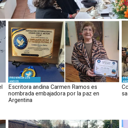
PROVINCIA LOS
PRO
ANDES
AN
el
Escritora andina Carmen Ramos es
Co
nombrada embajadora por la paz en
sa
Argentina