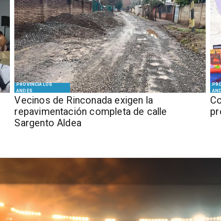
PROVINCIA LOS
PRO
ANDES
AN
Vecinos de Rinconada exigen la
Co
repavimentación completa de calle
pr
Sargento Aldea