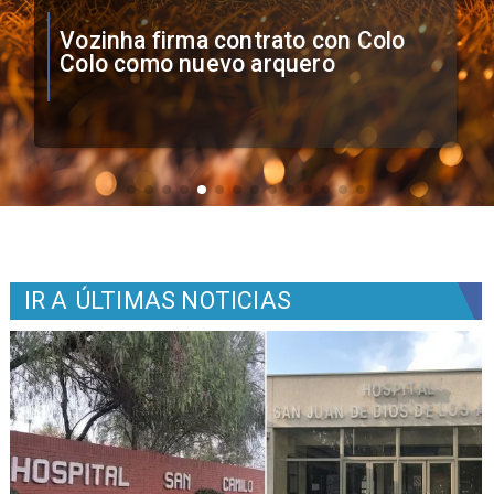
O'Higgins cae por penales ante
Boca Juniors en Copa
Sudamericana
IR A
ÚLTIMAS NOTICIAS