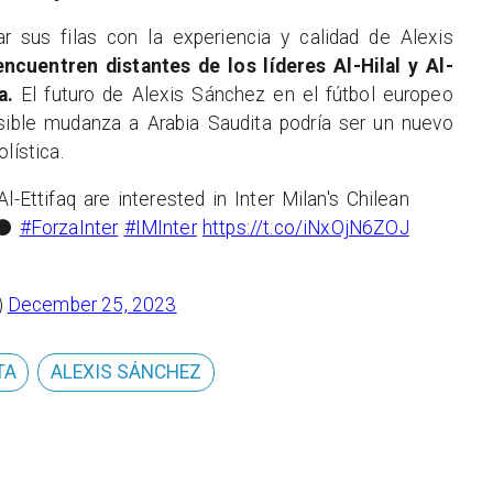
r sus filas con la experiencia y calidad de Alexis
cuentren distantes de los líderes Al-Hilal y Al-
a.
El futuro de Alexis Sánchez en el fútbol europeo
osible mudanza a Arabia Saudita podría ser un nuevo
lística.
l-Ettifaq are interested in Inter Milan's Chilean
🔵⚫
#ForzaInter
#IMInter
https://t.co/iNxOjN6ZOJ
)
December 25, 2023
TA
ALEXIS SÁNCHEZ