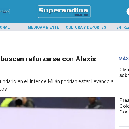
IONAL
MEDIOAMBIENTE
CULTURA Y DEPORTES
ENTRE
 buscan reforzarse con Alexis
MÁS
Clau
sobr
ndario en el Inter de Milán podrían estar llevando al
bos.
Pres
Colo
Con