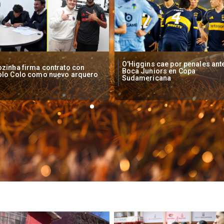
Higgins cae por penales ante
Operadores de apuestas onlin
oca Juniors en Copa
piden acelerar regulación en
udamericana
Chile