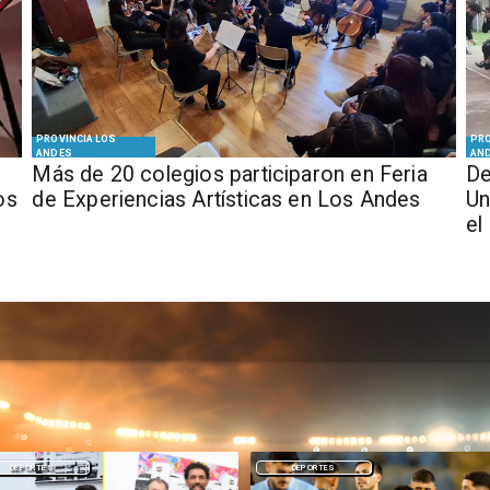
PROVINCIA LOS
PRO
ANDES
AN
Más de 20 colegios participaron en Feria
De
os
de Experiencias Artísticas en Los Andes
Un
el
DEPORTES
NACIONAL