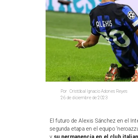
Cristóbal Ignacio Adones Reyes
Por
26 de diciembre de 2023
​El futuro de Alexis Sánchez en el In
segunda etapa en el equipo 'neroazzu
y
su permanencia en el club itali