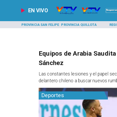
EN VIVO
A LOS ANDES
PROVINCIA SAN FELIPE
PROVINCIA QUILLOTA
REG
Equipos de Arabia Saudita
Sánchez
Las constantes lesiones y el papel secu
delantero chileno a buscar nuevos rum
Deportes