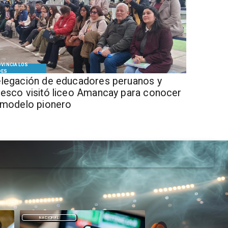
VINCIA LOS
DES
legación de educadores peruanos y
esco visitó liceo Amancay para conocer
 modelo pionero
DEPORTES
DEPORTES