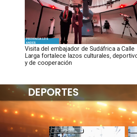
PROVINCIA LOS
ANDES
​Visita del embajador de Sudáfrica a Calle
Larga fortalece lazos culturales, deportiv
y de cooperación
DEPORTES
DEPORTES