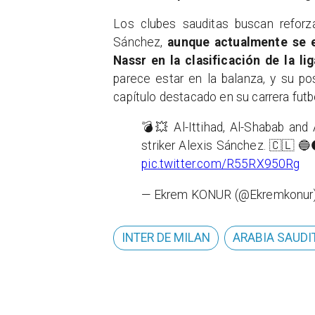
Los clubes sauditas buscan reforza
Sánchez,
aunque actualmente se en
Nassr en la clasificación de la lig
parece estar en la balanza, y su p
capítulo destacado en su carrera futbo
💣💥 Al-Ittihad, Al-Shabab and A
striker Alexis Sánchez. 🇨🇱 
pic.twitter.com/R55RX950Rg
— Ekrem KONUR (@Ekremkonur
INTER DE MILAN
ARABIA SAUDI