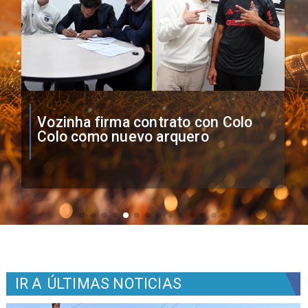
O'Higgins cae por penales ante
Boca Juniors en Copa
Sudamericana
IR A
ÚLTIMAS NOTICIAS