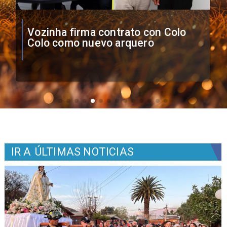
O'Higgins cae por penales ante
Boca Juniors en Copa
Sudamericana
IR A
ÚLTIMAS NOTICIAS