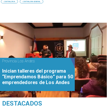
CONTRALORIA
CONTRALORA GENERAL
Provincia Los Andes
Inician talleres del programa
“Emprendamos Básico” para 50
emprendedores de Los Andes
DESTACADOS