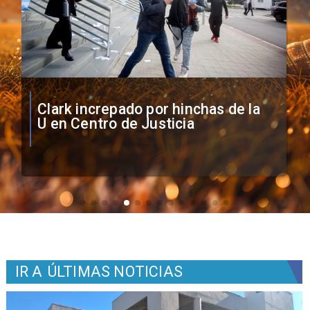
Vozinha firma contrato con Colo
Colo como nuevo arquero
IR A
ÚLTIMAS NOTICIAS