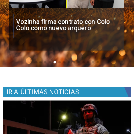
O'Higgins cae por penales ante
Boca Juniors en Copa
Sudamericana
IR A
ÚLTIMAS NOTICIAS