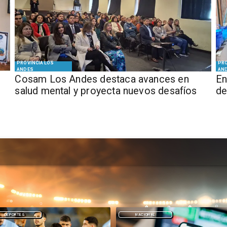
PROVINCIA LOS
PRO
ANDES
AN
Cosam Los Andes destaca avances en
En
salud mental y proyecta nuevos desafíos
de
NACIONAL
DEPORTES