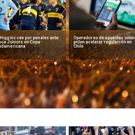
peradores de apuestas online
Fallece Lucy López Cruz,
den acelerar regulación en
primera medallista chilena en
ile
Juegos Panamericanos