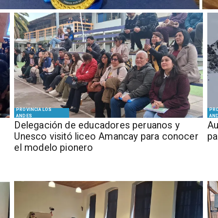
PROVINCIA LOS
PRO
ANDES
AN
Delegación de educadores peruanos y
​​
Unesco visitó liceo Amancay para conocer
pa
el modelo pionero