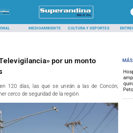
IONAL
MEDIOAMBIENTE
CULTURA Y DEPORTES
ENTRE
Televigilancia» por un monto
MÁS
s
Hosp
ampl
quir
 en 120 días, las que se unirán a las de Concón,
Pet
er cerco de seguridad de la región.