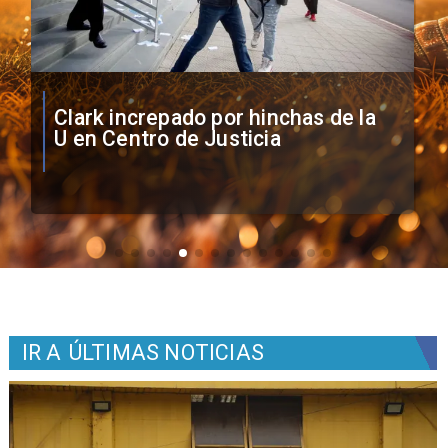
Vozinha firma contrato con Colo
Colo como nuevo arquero
IR A
ÚLTIMAS NOTICIAS