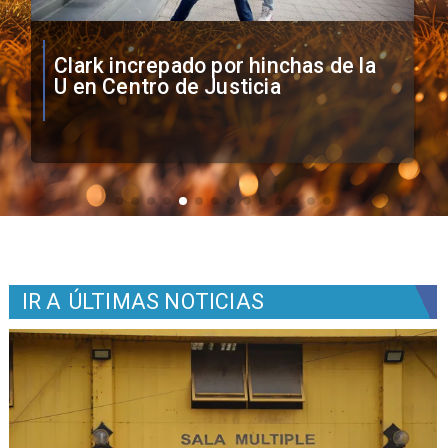
Vozinha firma contrato con Colo
Colo como nuevo arquero
IR A
ÚLTIMAS NOTICIAS