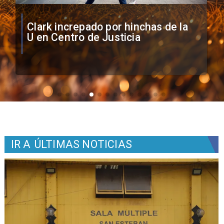
Vozinha firma contrato con Colo
Colo como nuevo arquero
IR A
ÚLTIMAS NOTICIAS