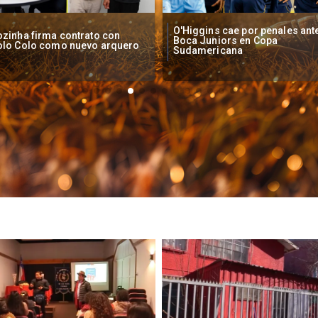
Higgins cae por penales ante
Operadores de apuestas onlin
oca Juniors en Copa
piden acelerar regulación en
udamericana
Chile