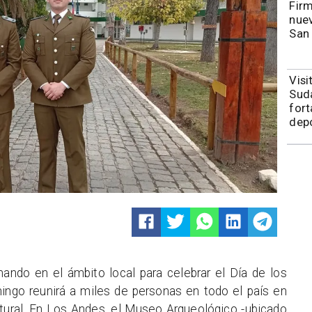
​​Fi
nuev
San
​Vis
Sudá
fort
depo
ando en el ámbito local para celebrar el Día de los
ingo reunirá a miles de personas en todo el país en
ltural. En Los Andes, el Museo Arqueológico -ubicado