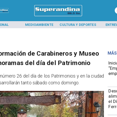
IONAL
MEDIOAMBIENTE
CULTURA Y DEPORTES
ENTRE
Formación de Carabineros y Museo
MÁS
noramas del día del Patrimonio
Inic
“Emp
emp
n número 26 del día de los Patrimonios y en la ciudad
esarrollarán tanto sábado como domingo.
Des
alim
el D
Ferr