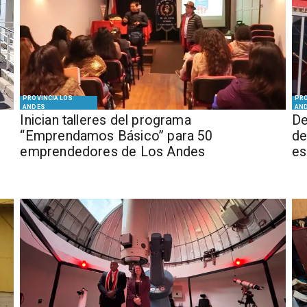
PROVINCIA LOS
PRO
ANDES
AN
Inician talleres del programa
De
“Emprendamos Básico” para 50
de
emprendedores de Los Andes
es