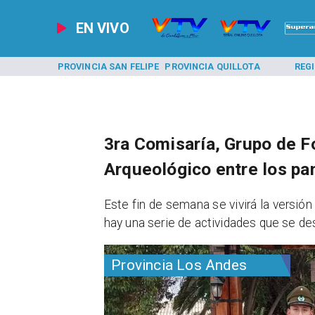
EN VIVO
A LOS ANDES
PROVINCIA SAN FELIPE
PROVINCIA QUILLOTA
REG
3ra Comisaría, Grupo de 
Arqueológico entre los pa
​Este fin de semana se vivirá la versió
hay una serie de actividades que se d
Provincia Los Andes