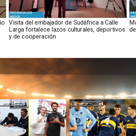
PROVINCIA LOS
PRO
ANDES
AN
ño
​Visita del embajador de Sudáfrica a Calle
Má
Larga fortalece lazos culturales, deportivos
de
y de cooperación
DEPORTES
NACIONAL