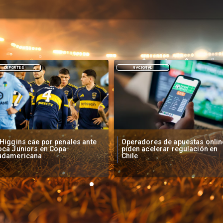
NACIONAL
DEPORTES
peradores de apuestas online
Fallece Lucy López Cruz,
den acelerar regulación en
primera medallista chilena en
ile
Juegos Panamericanos