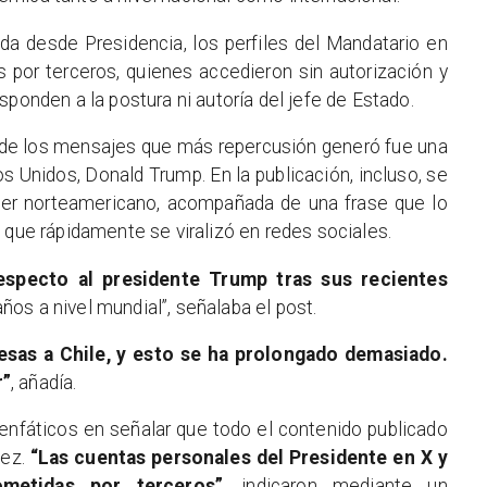
a desde Presidencia, los perfiles del Mandatario en
por terceros, quienes accedieron sin autorización y
sponden a la postura ni autoría del jefe de Estado.
o de los mensajes que más repercusión generó fue una
os Unidos, Donald Trump. En la publicación, incluso, se
líder norteamericano, acompañada de una frase que lo
lo que rápidamente se viralizó en redes sociales.
especto al presidente Trump tras sus recientes
ños a nivel mundial”, señalaba el post.
esas a Chile, y esto se ha prolongado demasiado.
r”
, añadía.
enfáticos en señalar que todo el contenido publicado
dez.
“Las cuentas personales del Presidente en X y
metidas por terceros”
, indicaron mediante un