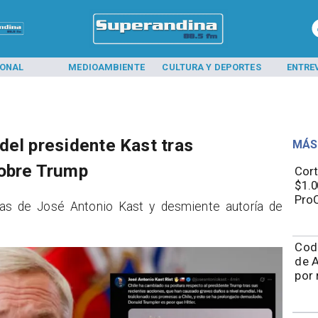
IONAL
MEDIOAMBIENTE
CULTURA Y DEPORTES
ENTRE
del presidente Kast tras
MÁS
sobre Trump
Cort
$1.0
ProC
as de José Antonio Kast y desmiente autoría de
Cod
de A
por 