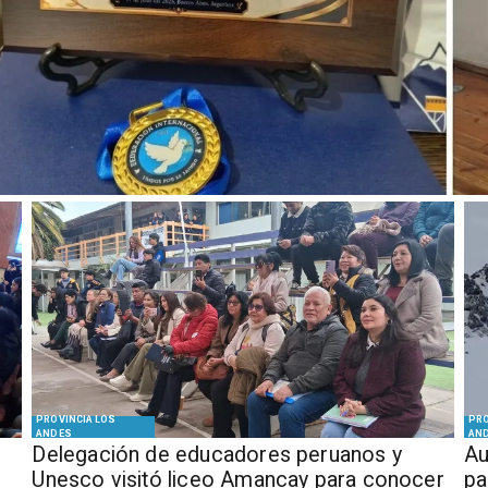
PROVINCIA LOS
PRO
ANDES
AN
Delegación de educadores peruanos y
​​
Unesco visitó liceo Amancay para conocer
pa