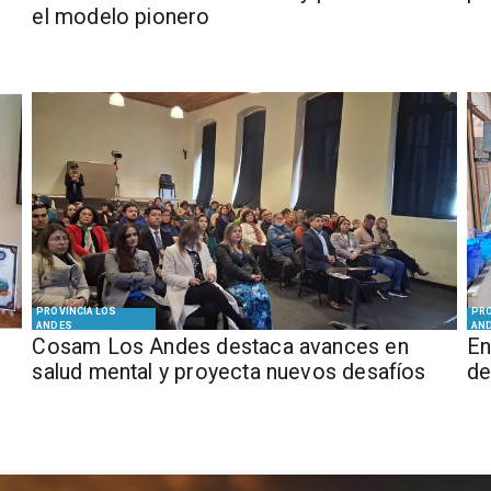
el modelo pionero
PROVINCIA LOS
PRO
ANDES
AN
Cosam Los Andes destaca avances en
En
salud mental y proyecta nuevos desafíos
de