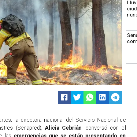
Lluv
ciu
nunc
Sen
com
rtes, la directora nacional del Servicio Nacional de
stres (Senapred),
Alicia Cebrián
, conversó con el
e las
emergencias que se están presentando en