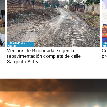
PROVINCIA LOS
PRO
ANDES
AN
Vecinos de Rinconada exigen la
Co
repavimentación completa de calle
pr
Sargento Aldea