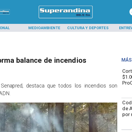
IONAL
MEDIOAMBIENTE
CULTURA Y DEPORTES
ENTRE
orma balance de incendios
MÁS
Cort
$1.0
ProC
de Senapred, destaca que todos los incendios son
 ADN.
Cod
de A
por 