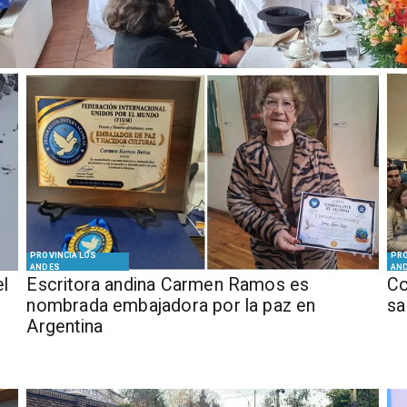
PROVINCIA LOS
PRO
ANDES
AN
el
Escritora andina Carmen Ramos es
Co
nombrada embajadora por la paz en
sa
Argentina