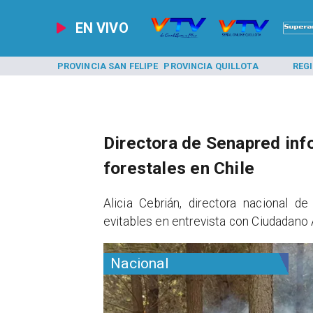
EN VIVO
A LOS ANDES
PROVINCIA SAN FELIPE
PROVINCIA QUILLOTA
REG
Directora de Senapred inf
forestales en Chile
Alicia Cebrián, directora nacional 
evitables en entrevista con Ciudadano
Nacional