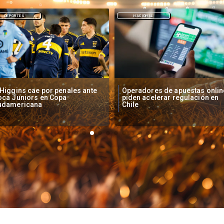
NACIONAL
DEPORTES
peradores de apuestas online
Fallece Lucy López Cruz,
den acelerar regulación en
primera medallista chilena en
ile
Juegos Panamericanos