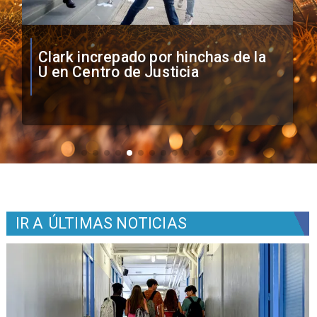
Vozinha firma contrato con Colo
Colo como nuevo arquero
IR A
ÚLTIMAS NOTICIAS