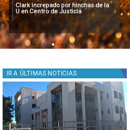
Vozinha firma contrato con Colo
Colo como nuevo arquero
IR A
ÚLTIMAS NOTICIAS