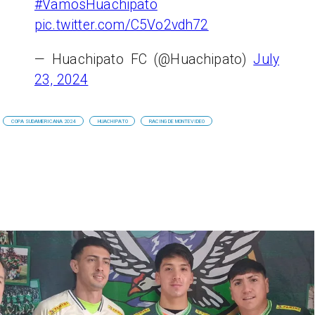
#VamosHuachipato
pic.twitter.com/C5Vo2vdh72
— Huachipato FC (@Huachipato)
July
23, 2024
COPA SUDAMERICANA 2024
HUACHIPATO
RACING DE MONTEVIDEO