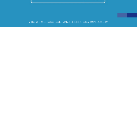
SITIO WEB CREADO CON MSBUILDER DE CMS-MSPRESS.COM