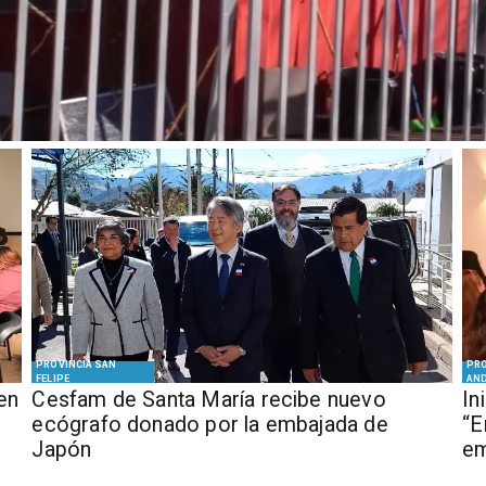
PROVINCIA SAN
PRO
FELIPE
AN
en
Cesfam de Santa María recibe nuevo
In
ecógrafo donado por la embajada de
“E
Japón
em