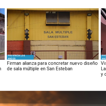
PROVINCIA LOS
PRO
ANDES
AN
​​Firman alianza para concretar nuevo diseño
​V
n
de sala múltiple en San Esteban
La
y 