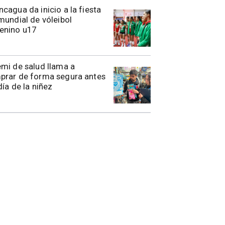
cagua da inicio a la fiesta
mundial de vóleibol
enino u17
remi de salud llama a
prar de forma segura antes
día de la niñez