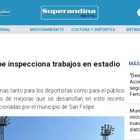
IONAL
MEDIOAMBIENTE
CULTURA Y DEPORTES
ENTRE
ipe inspecciona trabajos en estadio
MÁS
"Des
Acon
segu
nas tanto para los deportistas como para el público
Fem
jos de mejoras que se desarrollan en este recinto
cionadas por el municipio de San Felipe.
Mun
inic
nuev
dato