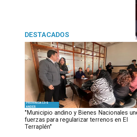
DESTACADOS
PROVINCIA LOS
ANDES
"Municipio andino y Bienes Nacionales un
fuerzas para regularizar terrenos en El
Terraplén"