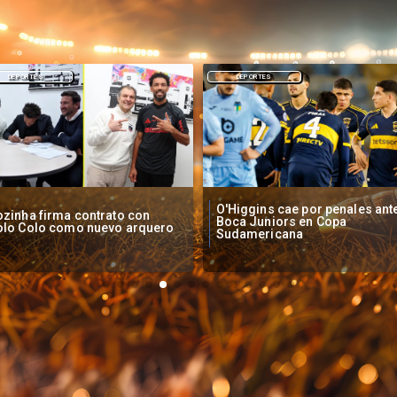
DEPORTES
NACIONAL
Higgins cae por penales ante
Operadores de apuestas onlin
oca Juniors en Copa
piden acelerar regulación en
udamericana
Chile