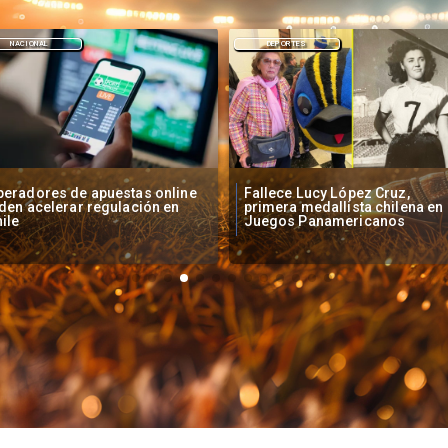
DEPORTES
DEPORTES
llece Lucy López Cruz,
Confirman fecha de llegada d
imera medallista chilena en
Vozinha a Colo Colo
uegos Panamericanos