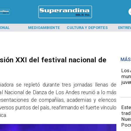
IONAL
MEDIOAMBIENTE
CULTURA Y DEPORTES
ENTRE
rsión XXI del festival nacional de
MÁS
​​Lo
mund
juve
adora se repletó durante tres jornadas llenas de
ival Nacional de Danza de Los Andes reunió a lo más
resentaciones de compañías, academias y elencos
Este
ersos puntos del país, reafirmando el fuerte vínculo
trad
ica.
Nues
Poc