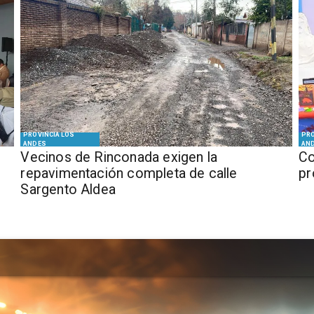
PROVINCIA LOS
PRO
ANDES
AN
Vecinos de Rinconada exigen la
Co
repavimentación completa de calle
pr
Sargento Aldea