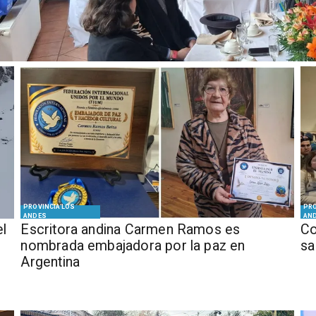
PROVINCIA LOS
PRO
ANDES
AN
el
Escritora andina Carmen Ramos es
Co
nombrada embajadora por la paz en
sa
Argentina