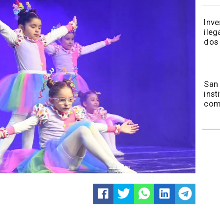
Inve
ileg
dos 
​​Sa
inst
comi