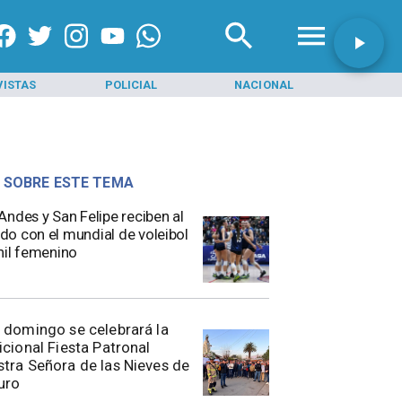
VISTAS
POLICIAL
NACIONAL
INI
 SOBRE ESTE TEMA
s Andes y San Felipe reciben al
o con el mundial de voleibol
nil femenino
 domingo se celebrará la
icional Fiesta Patronal
tra Señora de las Nieves de
uro