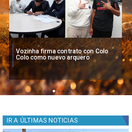
O'Higgins cae por penales ante
Boca Juniors en Copa
Sudamericana
IR A
ÚLTIMAS NOTICIAS