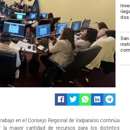
Inve
ileg
dos 
​​Sa
inst
comi
trabajo en el Consejo Regional de Valparaíso continúa
 la mayor cantidad de recursos para los distintos