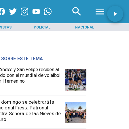
VISTAS
POLICIAL
NACIONAL
INI
 SOBRE ESTE TEMA
s Andes y San Felipe reciben al
o con el mundial de voleibol
nil femenino
 domingo se celebrará la
icional Fiesta Patronal
tra Señora de las Nieves de
uro