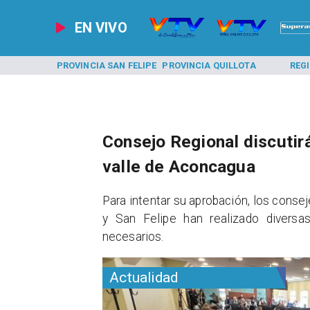
EN VIVO
A LOS ANDES
PROVINCIA SAN FELIPE
PROVINCIA QUILLOTA
REG
Consejo Regional discutir
valle de Aconcagua
​Para intentar su aprobación, los cons
y San Felipe han realizado diversa
necesarios.
Actualidad