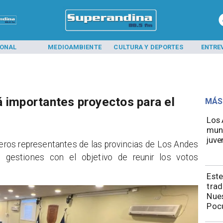
IONAL
MEDIOAMBIENTE
CULTURA Y DEPORTES
ENTRE
á importantes proyectos para el
MÁS
​​Lo
mund
juve
ejeros representantes de las provincias de Los Andes
s gestiones con el objetivo de reunir los votos
Este
trad
Nues
Poc