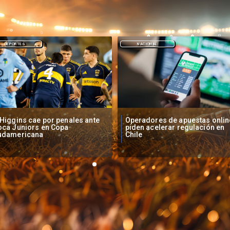
NACIONAL
DEPORTES
peradores de apuestas online
Fallece Lucy López Cruz,
den acelerar regulación en
primera medallista chilena en
ile
Juegos Panamericanos