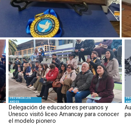
PROVINCIA LOS
PRO
ANDES
AN
Delegación de educadores peruanos y
​​
Unesco visitó liceo Amancay para conocer
pa
el modelo pionero