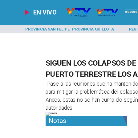
EN VIVO
A LOS ANDES
PROVINCIA SAN FELIPE
PROVINCIA QUILLOTA
REG
SIGUEN LOS COLAPSOS DE
PUERTO TERRESTRE LOS 
​ Pase a las reuniones que ha mantenid
para mitigar la problemática del colaps
Andes, estas no se han cumplido según 
autoridades. ​
Notas