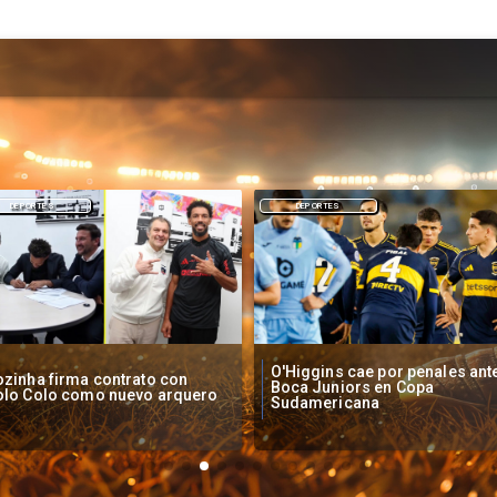
DEPORTES
NACIONAL
Higgins cae por penales ante
Operadores de apuestas onlin
oca Juniors en Copa
piden acelerar regulación en
udamericana
Chile