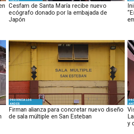
FELIPE
AN
en
Cesfam de Santa María recibe nuevo
In
ecógrafo donado por la embajada de
“E
Japón
em
PROVINCIA LOS
PRO
ANDES
AN
​​Firman alianza para concretar nuevo diseño
​V
n
de sala múltiple en San Esteban
La
y 