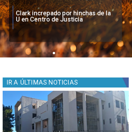
Vozinha firma contrato con Colo
Colo como nuevo arquero
IR A
ÚLTIMAS NOTICIAS