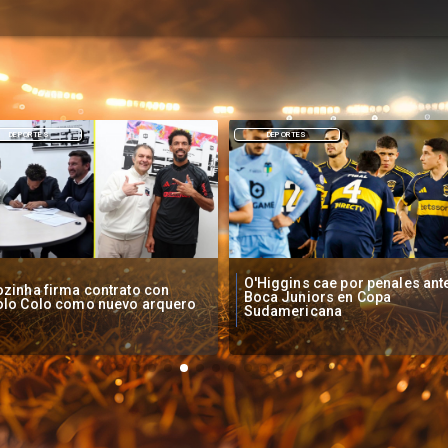
DEPORTES
NACIONAL
Higgins cae por penales ante
Operadores de apuestas onlin
oca Juniors en Copa
piden acelerar regulación en
udamericana
Chile