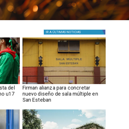
IR A
ÚLTIMAS NOTICIAS
sta del
​​Firman alianza para concretar
no u17
nuevo diseño de sala múltiple en
San Esteban