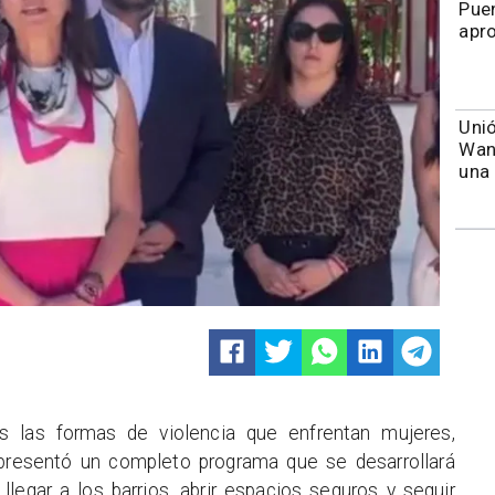
Puen
apr
Unió
Wand
una 
as las formas de violencia que enfrentan mujeres,
 presentó un completo programa que se desarrollará
legar a los barrios, abrir espacios seguros y seguir