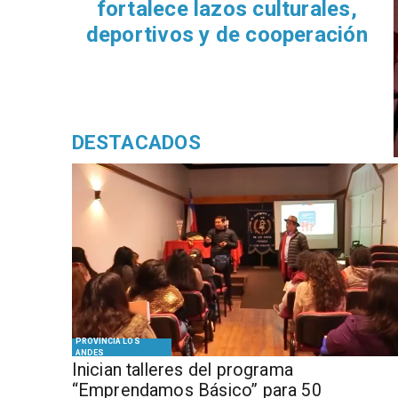
ulturales,
ooperación
DESTACADOS
PROVINCIA LOS
ANDES
Inician talleres del programa
“Emprendamos Básico” para 50