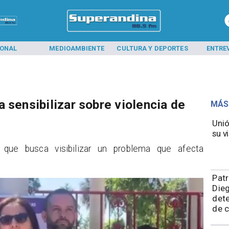
IONAL
MEDIOAMBIENTE
CULTURA Y DEPORTES
ENTRE
 sensibilizar sobre violencia de
MÁS
Unió
su vi
l que busca visibilizar un problema que afecta
​Pat
Die
dete
de 