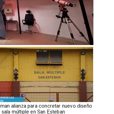
50 emprendedor
Andes
VINCIA LOS
DES
Firman alianza para concretar nuevo diseño
 sala múltiple en San Esteban