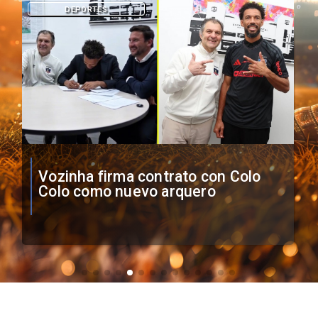
DEPORTES
O'Higgins cae por penales ante
Boca Juniors en Copa
Sudamericana