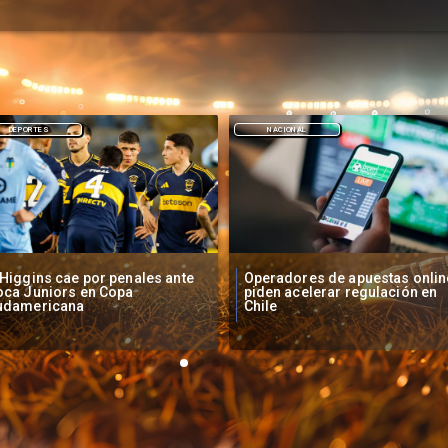
NACIONAL
DEPORTES
peradores de apuestas online
Fallece Lucy López Cruz,
den acelerar regulación en
primera medallista chilena en
ile
Juegos Panamericanos