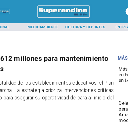
IONAL
MEDIOAMBIENTE
CULTURA Y DEPORTES
ENTRE
$612 millones para mantenimiento
MÁS
os
Más 
en F
en L
otalidad de los establecimientos educativos, el Plan
ha. La estrategia prioriza intervenciones críticas
 para asegurar su operatividad de cara al inicio del
Del
peru
Ama
mod