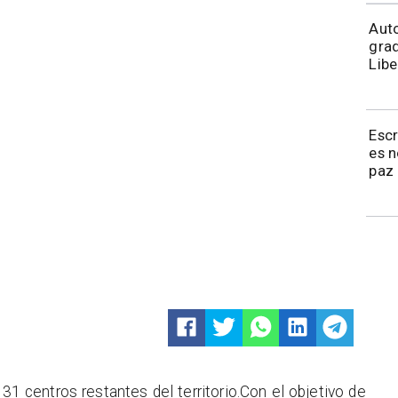
​​Au
grad
Libe
Esc
es 
paz 
31 centros restantes del territorio.Con el objetivo de