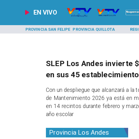
EN VIVO
A LOS ANDES
PROVINCIA SAN FELIPE
PROVINCIA QUILLOTA
REG
SLEP Los Andes invierte 
en sus 45 establecimient
​Con un despliegue que alcanzará a la t
de Mantenimiento 2026 ya está en marc
en 14 recintos durante febrero y marzo
año escolar
Provincia Los Andes