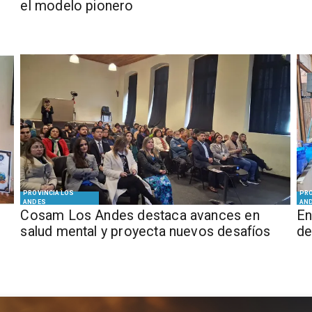
el modelo pionero
PROVINCIA LOS
PRO
ANDES
AN
Cosam Los Andes destaca avances en
En
salud mental y proyecta nuevos desafíos
de