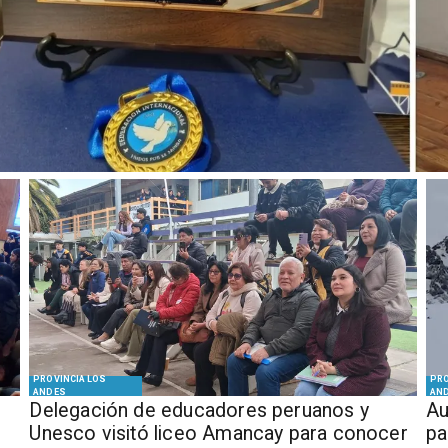
PROVINCIA LOS
PRO
ANDES
AN
Delegación de educadores peruanos y
​​
Unesco visitó liceo Amancay para conocer
pa