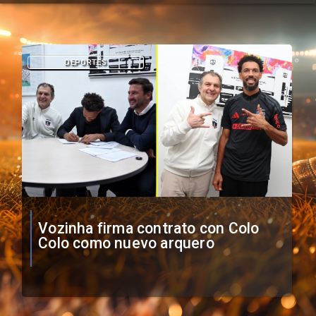
DEPORTES
O'Higgins cae por penales ante
Boca Juniors en Copa
Sudamericana