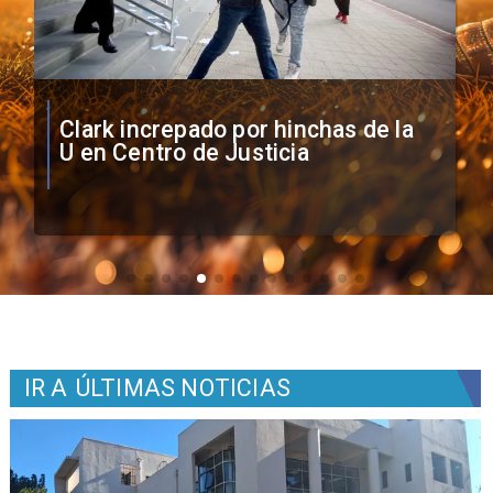
Vozinha firma contrato con Colo
Colo como nuevo arquero
IR A
ÚLTIMAS NOTICIAS