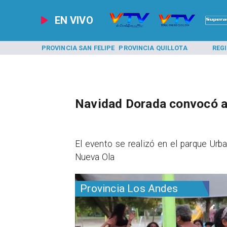
EN VIVO
A LOS ANDES
PROVINCIA SAN FELIPE
PROVINCIA QUILLOTA
REG
Navidad Dorada convocó a
​El evento se realizó en el parque Urb
Nueva Ola
Provincia Los Andes