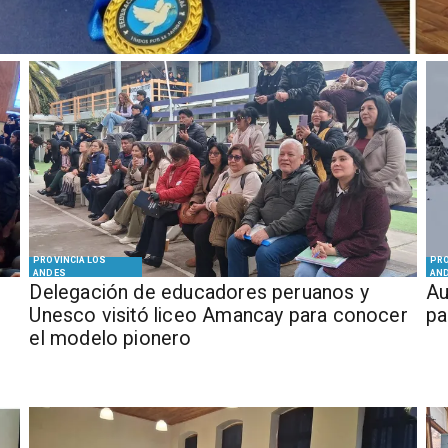
PROVINCIA LOS
PRO
ANDES
AN
Delegación de educadores peruanos y
​​
Unesco visitó liceo Amancay para conocer
pa
el modelo pionero