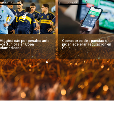
NACIONAL
DEPORTES
peradores de apuestas online
Fallece Lucy López Cruz,
den acelerar regulación en
primera medallista chilena en
ile
Juegos Panamericanos