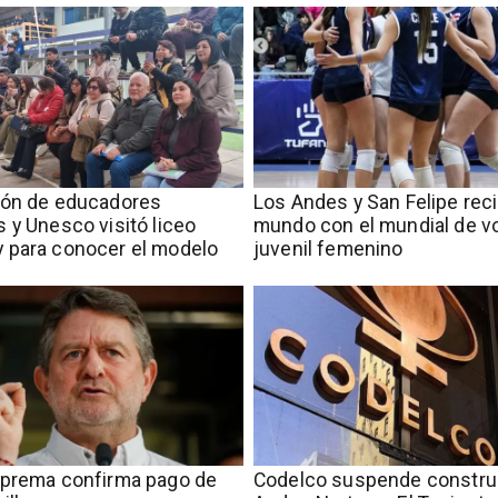
ión de educadores
​​Los Andes y San Felipe rec
 y Unesco visitó liceo
mundo con el mundial de vo
 para conocer el modelo
juvenil femenino
uprema confirma pago de
Codelco suspende constru