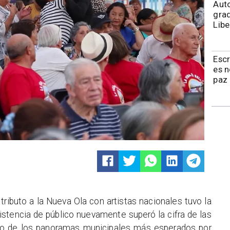
​​Au
grad
Libe
Esc
es 
paz 
tributo a la Nueva Ola con artistas nacionales tuvo la
stencia de público nuevamente superó la cifra de las
uno de los panoramas municipales más esperados por