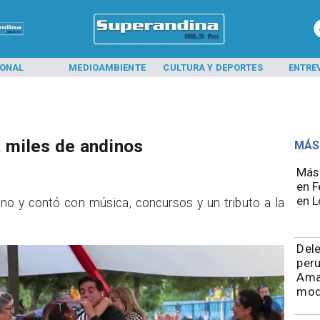
IONAL
MEDIOAMBIENTE
CULTURA Y DEPORTES
ENTRE
 miles de andinos
MÁS
Más 
en F
en L
ano y contó con música, concursos y un tributo a la
Del
peru
Ama
mod