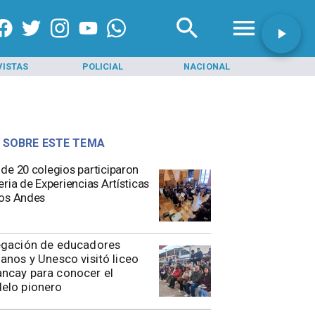
VISTAS
POLICIAL
NACIONAL
INI
 SOBRE ESTE TEMA
de 20 colegios participaron
eria de Experiencias Artísticas
os Andes
egación de educadores
anos y Unesco visitó liceo
ncay para conocer el
elo pionero