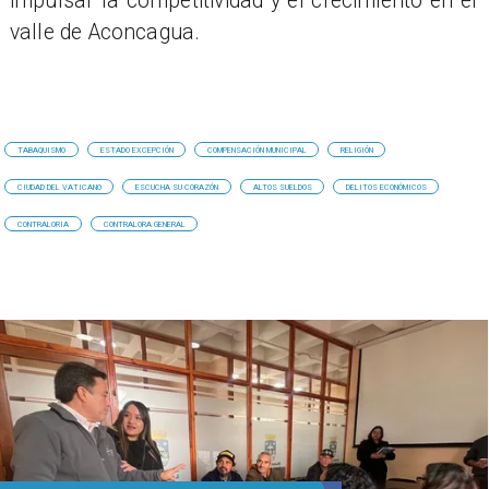
impulsar la competitividad y el crecimiento en el
valle de Aconcagua.
TABAQUISMO
ESTADO EXCEPCIÓN
COMPENSACIÓN MUNICIPAL
RELIGIÓN
CIUDAD DEL VATICANO
ESCUCHA SU CORAZÓN
ALTOS SUELDOS
DELITOS ECONÓMICOS
CONTRALORIA
CONTRALORA GENERAL