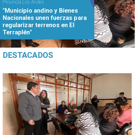
Provincia Los Andes
"Municipio andino y Bienes
Nacionales unen fuerzas para
regularizar terrenos en El
Terraplén"
DESTACADOS