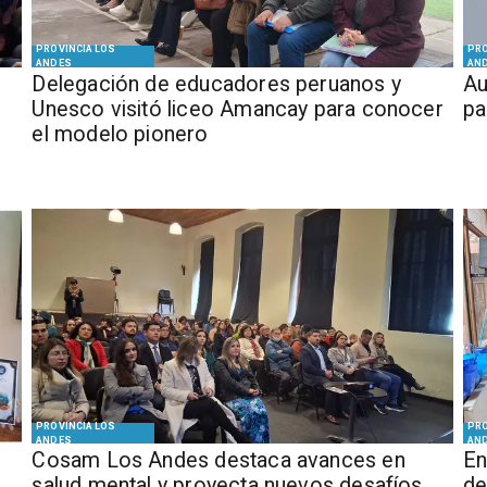
PROVINCIA LOS
PRO
ANDES
AN
Delegación de educadores peruanos y
​​
Unesco visitó liceo Amancay para conocer
pa
el modelo pionero
PROVINCIA LOS
PRO
ANDES
AN
Cosam Los Andes destaca avances en
En
salud mental y proyecta nuevos desafíos
de