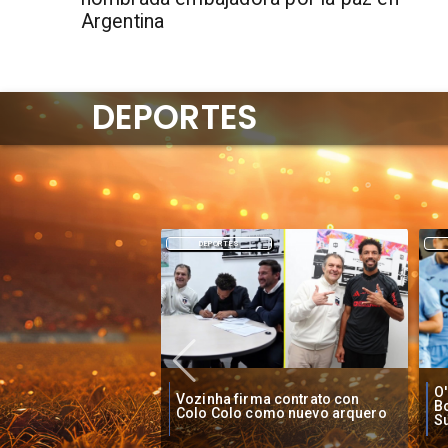
Argentina
DEPORTES
DEPORTES
O'Higgins cae por penales ante
O
ma contrato con
Boca Juniors en Copa
pi
como nuevo arquero
Sudamericana
Ch