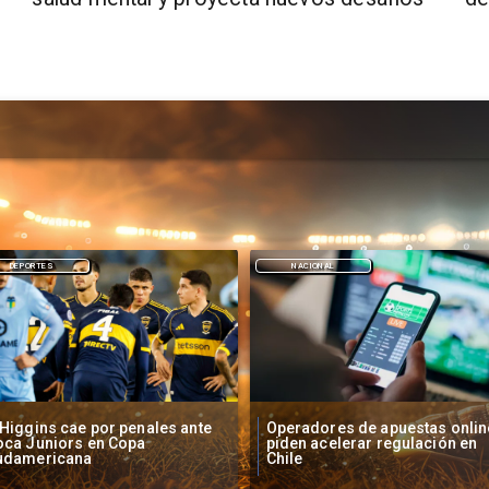
NACIONAL
DEPORTES
peradores de apuestas online
Fallece Lucy López Cruz,
den acelerar regulación en
primera medallista chilena en
ile
Juegos Panamericanos