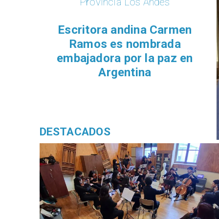
Provincia Los Andes
Escritora andina Carmen
Ramos es nombrada
embajadora por la paz en
Argentina
DESTACADOS