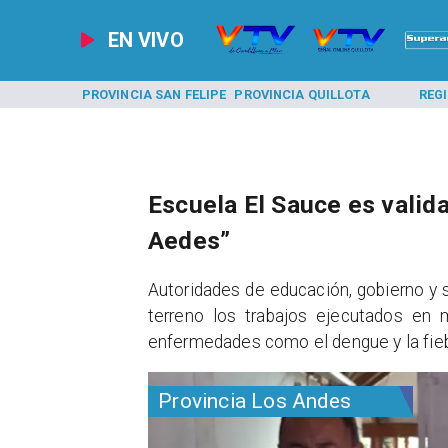
EN VIVO
A LOS ANDES
PROVINCIA SAN FELIPE
PROVINCIA QUILLOTA
REG
Escuela El Sauce es valid
Aedes”
​Autoridades de educación, gobierno y s
terreno los trabajos ejecutados en 
enfermedades como el dengue y la fieb
Provincia Los Andes