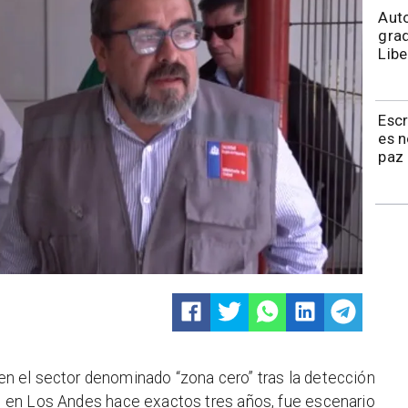
​​Au
grad
Libe
Esc
es 
paz 
en el sector denominado “zona cero” tras la detección
i en Los Andes hace exactos tres años, fue escenario