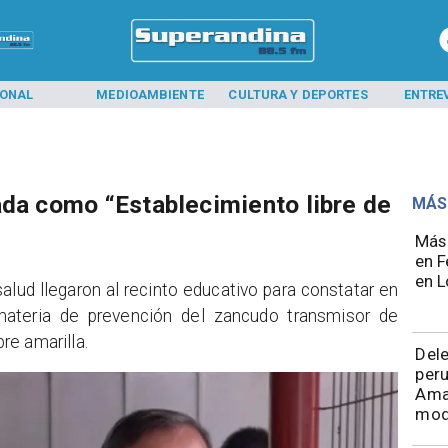
IONAL
MEDIOAMBIENTE
CULTURA Y DEPORTES
ENTRE
ada como “Establecimiento libre de
MÁS
Más 
en F
en L
alud llegaron al recinto educativo para constatar en
materia de prevención del zancudo transmisor de
re amarilla.
Del
peru
Ama
mod