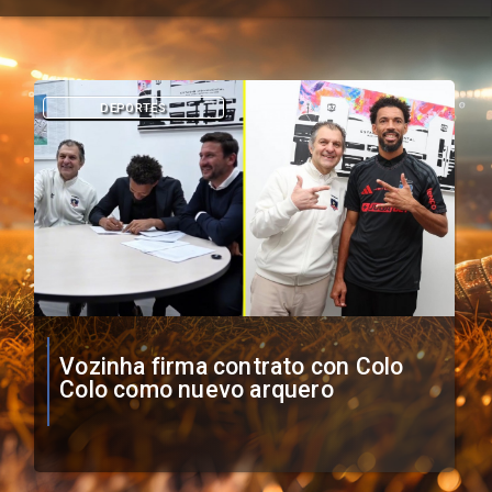
DEPORTES
O'Higgins cae por penales ante
Boca Juniors en Copa
Sudamericana