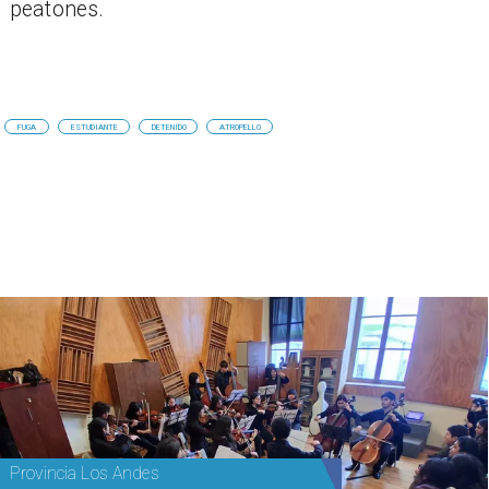
peatones.
FUGA
ESTUDIANTE
DETENIDO
ATROPELLO
Provincia Los Andes