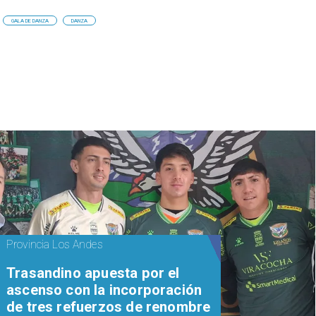
GALA DE DANZA
DANZA
Provincia Los Andes
Trasandino apuesta por el
ascenso con la incorporación
de tres refuerzos de renombre