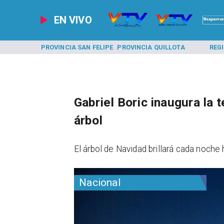
EN VIVO
A LOS ANDES
PROVINCIA SAN FELIPE
PROVINCIA QUILLOTA
REG
Gabriel Boric inaugura la
árbol
El árbol de Navidad brillará cada noche
Nacional