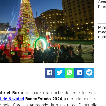
Sena
Flor
Mini
meg
naci
abriel Boric
, encabezó la noche de este lunes la
l de Navidad
BancoEstado 2024
, junto a la ministra
imonio, Carolina Arredondo; la ministra de Desarrollo