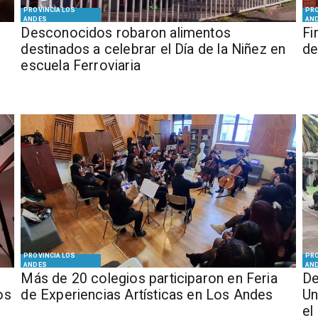
PROVINCIA LOS
PRO
ANDES
AN
Desconocidos robaron alimentos
​​
destinados a celebrar el Día de la Niñez en
de
escuela Ferroviaria
PROVINCIA LOS
PRO
ANDES
AN
Más de 20 colegios participaron en Feria
De
os
de Experiencias Artísticas en Los Andes
Un
el