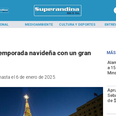
IONAL
MEDIOAMBIENTE
CULTURA Y DEPORTES
ENTRE
 temporada navideña con un gran
MÁS
Alar
a 15
Mins
 hasta el 6 de enero de 2025.
Apru
Seba
de $