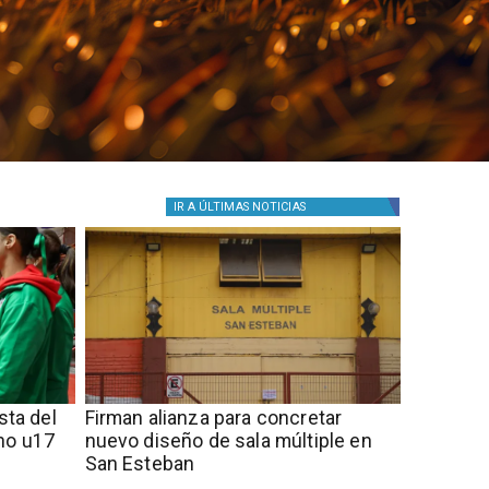
IR A
ÚLTIMAS NOTICIAS
sta del
​​Firman alianza para concretar
no u17
nuevo diseño de sala múltiple en
San Esteban