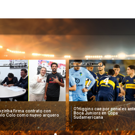
DEPORTES
NACIONAL
Higgins cae por penales ante
Operadores de apuestas onlin
oca Juniors en Copa
piden acelerar regulación en
udamericana
Chile