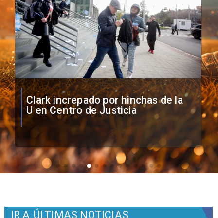
Vozinha firma contrato con Colo
Colo como nuevo arquero
IR A
ÚLTIMAS NOTICIAS