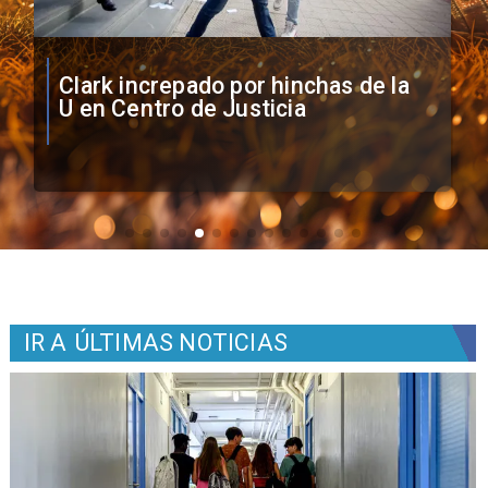
Vozinha firma contrato con Colo
Colo como nuevo arquero
IR A
ÚLTIMAS NOTICIAS