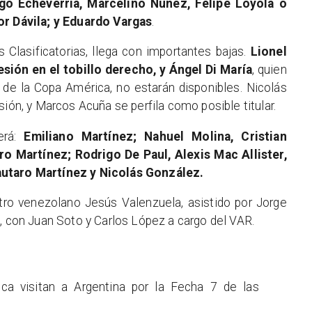
o Echeverría, Marcelino Núñez, Felipe Loyola o
or Dávila; y Eduardo Vargas
.
s Clasificatorias, llega con importantes bajas.
Lionel
sión en el tobillo derecho, y Ángel Di María
, quien
al de la Copa América, no estarán disponibles. Nicolás
sión, y Marcos Acuña se perfila como posible titular.
erá:
Emiliano Martínez; Nahuel Molina, Cristian
o Martínez; Rodrigo De Paul, Alexis Mac Allister,
autaro Martínez y Nicolás González.
bitro venezolano Jesús Valenzuela, asistido por Jorge
a, con Juan Soto y Carlos López a cargo del VAR.
eca visitan a Argentina por la Fecha 7 de las