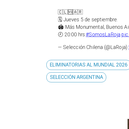
🇨🇱🆚🇦🇷
🗓️ Jueves 5 de septiembre.
🏟️ Más Monumental, Buenos Ai
🕗 20:00 hrs.
#SomosLaRoja
pic
— Selección Chilena (@LaRoja)
ELIMINATORIAS AL MUNDIAL 2026
SELECCIÓN ARGENTINA