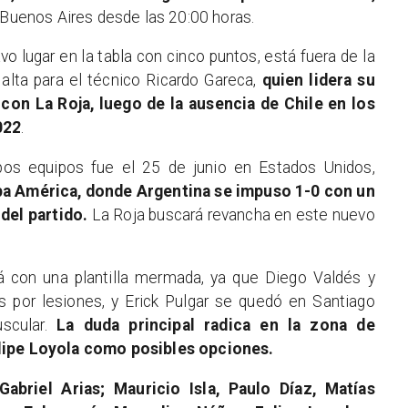
n Buenos Aires desde las 20:00 horas.
o lugar en la tabla con cinco puntos, está fuera de la
 alta para el técnico Ricardo Gareca,
quien lidera su
con La Roja, luego de la ausencia de Chile en los
022
.
bos equipos fue el 25 de junio en Estados Unidos,
opa América, donde Argentina se impuso 1-0 con un
 del partido.
La Roja buscará revancha en este nuevo
á con una plantilla mermada, ya que Diego Valdés y
os por lesiones, y Erick Pulgar se quedó en Santiago
scular.
La duda principal radica en la zona de
elipe Loyola como posibles opciones.
Gabriel Arias; Mauricio Isla, Paulo Díaz, Matías