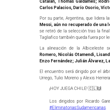
Catalán, Thomas Galdames; Rodrig
Carlos Palacios, Darío Osorio, Víct
Por su parte, Argentina, que lidera la
Messi, aún no recuperado de una le
se retiró de la selección tras la fin
Tagliafico también queda fuera por le
La alineación de la Albiceleste s
Romero, Nicolás Otamendi, Lisandr
Enzo Fernández; Julián Álvarez, L
El encuentro será dirigido por el ár
Urrego, Tulio Moreno y Alexis Herrer
¡HOY JUEGA CHILE! 🇨🇱🙌
Los dirigidos por Ricardo Gar
#EliminatoriasSudamericanas
.