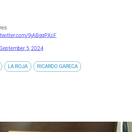
res.
.twitter.com/9jABqqPXcF
September 5, 2024
LA ROJA
RICARDO GARECA