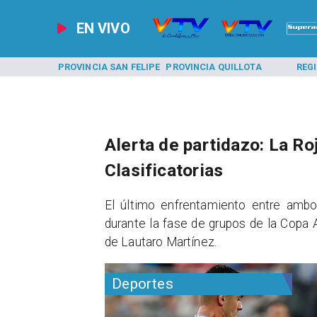
EN VIVO
A LOS ANDES
PROVINCIA SAN FELIPE
PROVINCIA QUILLOTA
REG
Alerta de partidazo: La Roj
Clasificatorias
​El último enfrentamiento entre amb
durante la fase de grupos de la Copa
de Lautaro Martínez.
Deportes