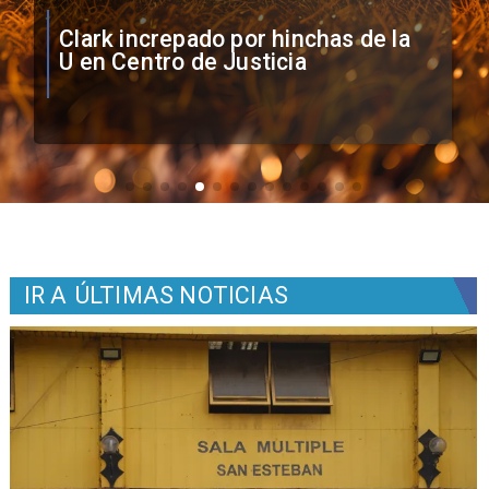
Vozinha firma contrato con Colo
Colo como nuevo arquero
IR A
ÚLTIMAS NOTICIAS