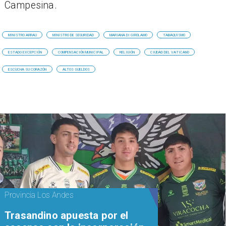
Campesina.
MINISTRO ARRAU
MINISTRO DE SEGURIDAD
MARIANA DI GIROLAMO
TABAQUISMO
ESTADO EXCEPCIÓN
COMPENSACIÓN MUNICIPAL
RELIGIÓN
CIUDAD DEL VATICANO
ESCUCHA SU CORAZÓN
ALTOS SUELDOS
Provincia Los Andes
Trasandino apuesta por el