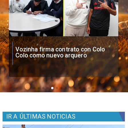
O'Higgins cae por penales ante
Boca Juniors en Copa
Sudamericana
IR A
ÚLTIMAS NOTICIAS