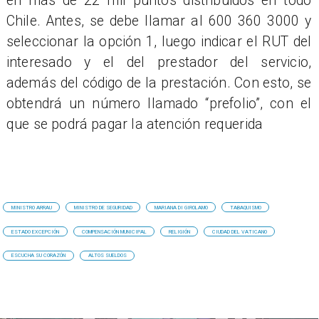
en más de 22 mil puntos distribuidos en todo
Chile. Antes, se debe llamar al 600 360 3000 y
seleccionar la opción 1, luego indicar el RUT del
interesado y el del prestador del servicio,
además del código de la prestación. Con esto, se
obtendrá un número llamado “prefolio”, con el
que se podrá pagar la atención requerida
MINISTRO ARRAU
MINISTRO DE SEGURIDAD
MARIANA DI GIROLAMO
TABAQUISMO
ESTADO EXCEPCIÓN
COMPENSACIÓN MUNICIPAL
RELIGIÓN
CIUDAD DEL VATICANO
ESCUCHA SU CORAZÓN
ALTOS SUELDOS