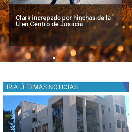
Vozinha firma contrato con Colo
Colo como nuevo arquero
IR A
ÚLTIMAS NOTICIAS