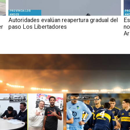
PROVINCIA LOS
PRO
ANDES
AN
​​Autoridades evalúan reapertura gradual del
Es
er
paso Los Libertadores
no
Ar
DEPORTES
NACIONAL