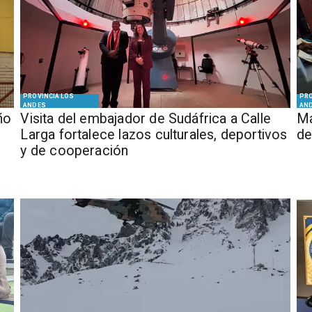
PROVINCIA LOS
PRO
ANDES
AN
ño
​Visita del embajador de Sudáfrica a Calle
Má
Larga fortalece lazos culturales, deportivos
de
y de cooperación