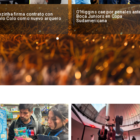
Higgins cae por penales ante
Operadores de apuestas onlin
oca Juniors en Copa
piden acelerar regulación en
udamericana
Chile