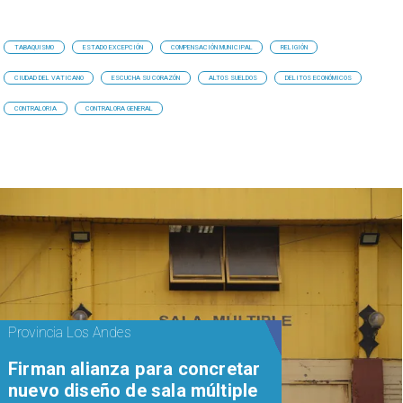
TABAQUISMO
ESTADO EXCEPCIÓN
COMPENSACIÓN MUNICIPAL
RELIGIÓN
CIUDAD DEL VATICANO
ESCUCHA SU CORAZÓN
ALTOS SUELDOS
DELITOS ECONÓMICOS
CONTRALORIA
CONTRALORA GENERAL
Provincia Los Andes
​​Firman alianza para concretar
nuevo diseño de sala múltiple